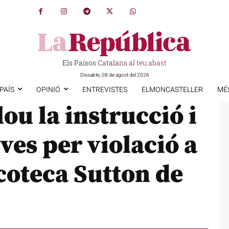
Els Països Catalans al teu abast
Dissabte, 08 de agost del 2026
PAÍS
OPINIÓ
ENTREVISTES
ELMONCASTELLER
MÉ
ou la instrucció i
ves per violació a
scoteca Sutton de