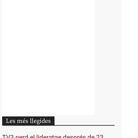
Les més llegides
TV3 perd el lideratge després de 23