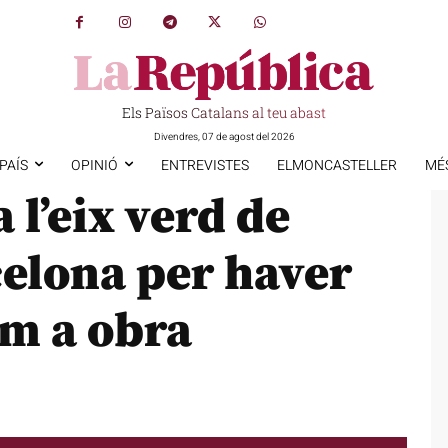
Els Països Catalans al teu abast
Divendres, 07 de agost del 2026
PAÍS
OPINIÓ
ENTREVISTES
ELMONCASTELLER
MÉ
 l’eix verd de
celona per haver
om a obra