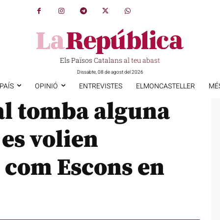
Els Països Catalans al teu abast
Dissabte, 08 de agost del 2026
PAÍS
OPINIÓ
ENTREVISTES
ELMONCASTELLER
MÉ
al tomba alguna
 es volien
J com Escons en