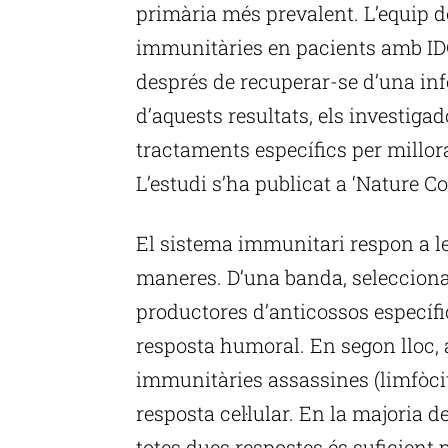
primària més prevalent. L’equip de
immunitàries en pacients amb IDCV
després de recuperar-se d’una in
d’aquests resultats, els investig
tractaments específics per millor
L’estudi s’ha publicat a ‘Nature 
El sistema immunitari respon a le
maneres. D’una banda, seleccionan
productores d’anticossos específi
resposta humoral. En segon lloc, a
immunitàries assassines (limfòcit
resposta cel·lular. En la majoria 
totes dues respostes és suficient 