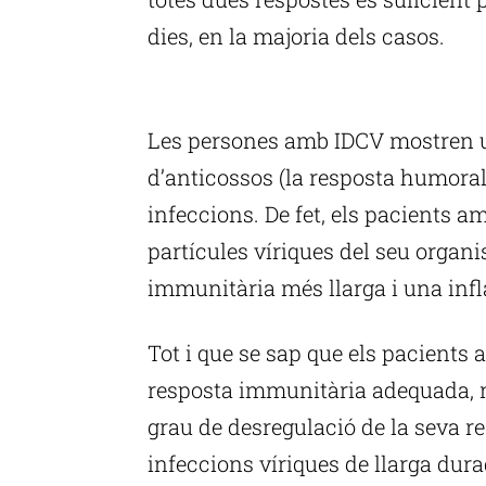
dies, en la majoria dels casos.
P
Les persones amb IDCV mostren u
d’anticossos (la resposta humoral)
infeccions. De fet, els pacients 
partícules víriques del seu organ
immunitària més llarga i una inf
Tot i que se sap que els pacient
resposta immunitària adequada, no
grau de desregulació de la seva r
infeccions víriques de llarga dur