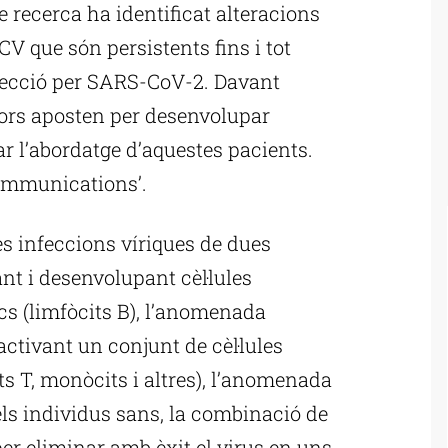
 recerca ha identificat alteracions
 que són persistents fins i tot
fecció per SARS-CoV-2. Davant
adors aposten per desenvolupar
ar l’abordatge d’aquestes pacients.
Communications’.
s infeccions víriques de dues
t i desenvolupant cèl·lules
cs (limfòcits B), l’anomenada
ctivant un conjunt de cèl·lules
s T, monòcits i altres), l’anomenada
dels individus sans, la combinació de
per eliminar amb èxit el virus en uns