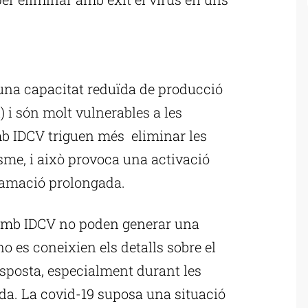
ublicitat
na capacitat reduïda de producció
 i són molt vulnerables a les
amb IDCV triguen més eliminar les
isme, i això provoca una activació
lamació prolongada.
s amb IDCV no poden generar una
 es coneixien els detalls sobre el
esposta, especialment durant les
ada. La covid-19 suposa una situació