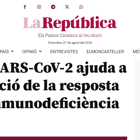
Els Països Catalans al teu abast
Divendres, 07 de agost del 2026
PAÍS
OPINIÓ
ENTREVISTES
ELMONCASTELLER
MÉ
SARS-CoV-2 ajuda a
ció de la resposta
mmunodeficiència