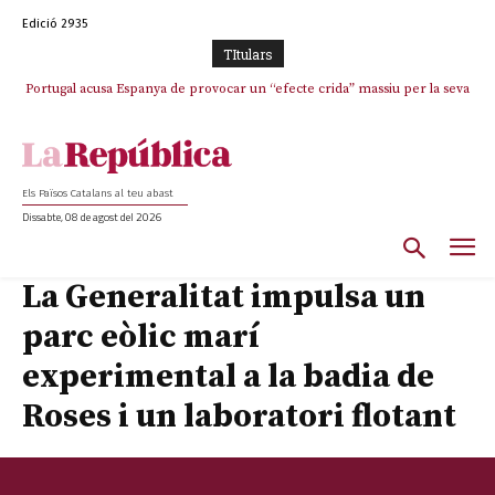
Edició 2935
TItulars
Portugal acusa Espanya de provocar un “efecte crida” massiu per la seva
“manca de regulació” migratòria
Els Països Catalans al teu abast
Dissabte, 08 de agost del 2026
La Generalitat impulsa un
parc eòlic marí
experimental a la badia de
Roses i un laboratori flotant