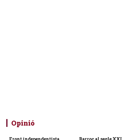
Opinió
Front independentista
Barroc al segle XXI