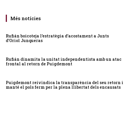
Més notícies
Rufián boicoteja l’estratègia d’acostament a Junts
d’Oriol Junqueras
Rufián dinamita la unitat independentista amb un atac
frontal al retorn de Puigdemont
Puigdemont reivindica la transparència del seu retorn i
manté el pols ferm per la plena llibertat dels encausats