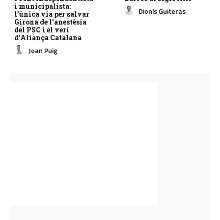
i municipalista:
Dionís Guiteras
l’única via per salvar
Girona de l’anestèsia
del PSC i el verí
d’Aliança Catalana
Joan Puig