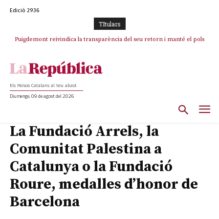
Edició 2936
TItulars
Puigdemont reivindica la transparència del seu retorn i manté el pols
Portugal acusa Espanya de provocar un “efecte crida” massiu per la seva
ferm per la plena llibertat dels encausats
“manca de regulació” migratòria
Els Països Catalans al teu abast
Diumenge, 09 de agost del 2026
La Fundació Arrels, la
Comunitat Palestina a
Catalunya o la Fundació
Roure, medalles d’honor de
Barcelona