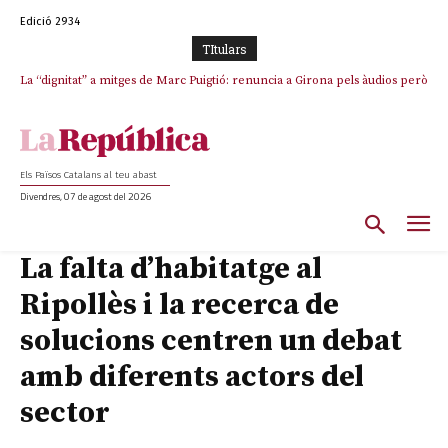
Edició 2934
TItulars
La “dignitat” a mitges de Marc Puigtió: renuncia a Girona pels àudios però
Junts exigeix que Catalunya quedi “fora” del repartiment dels menors
s’aferra als càrrecs remunerats de Sant Julià i el Consell Comarcal
migrants de Ceuta
Els Països Catalans al teu abast
Divendres, 07 de agost del 2026
La falta d’habitatge al
Ripollès i la recerca de
solucions centren un debat
amb diferents actors del
sector