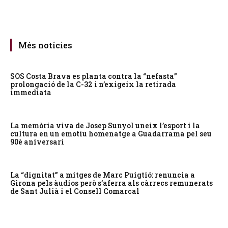
Més notícies
SOS Costa Brava es planta contra la “nefasta”
prolongació de la C-32 i n’exigeix la retirada
immediata
La memòria viva de Josep Sunyol uneix l’esport i la
cultura en un emotiu homenatge a Guadarrama pel seu
90è aniversari
La “dignitat” a mitges de Marc Puigtió: renuncia a
Girona pels àudios però s’aferra als càrrecs remunerats
de Sant Julià i el Consell Comarcal