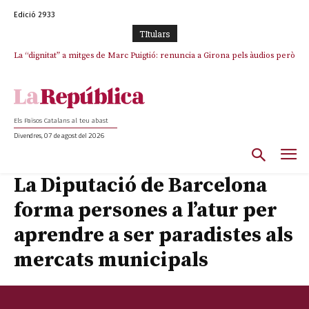
Edició 2933
TItulars
La “dignitat” a mitges de Marc Puigtió: renuncia a Girona pels àudios però
Junts exigeix que Catalunya quedi “fora” del repartiment dels menors
s’aferra als càrrecs remunerats de Sant Julià i el Consell Comarcal
migrants de Ceuta
Els Països Catalans al teu abast
Divendres, 07 de agost del 2026
La Diputació de Barcelona
forma persones a l’atur per
aprendre a ser paradistes als
mercats municipals