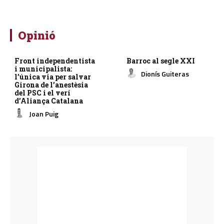
Opinió
Front independentista
Barroc al segle XXI
i municipalista:
Dionís Guiteras
l’única via per salvar
Girona de l’anestèsia
del PSC i el verí
d’Aliança Catalana
Joan Puig