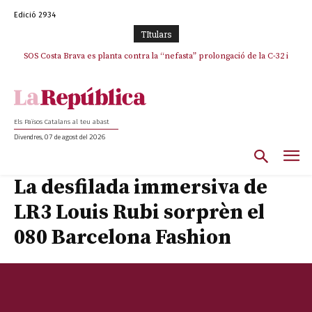
Edició 2934
TItulars
SOS Costa Brava es planta contra la “nefasta” prolongació de la C-32 i
n’exigeix la retirada immediata
Els Països Catalans al teu abast
Divendres, 07 de agost del 2026
La desfilada immersiva de
LR3 Louis Rubi sorprèn el
080 Barcelona Fashion