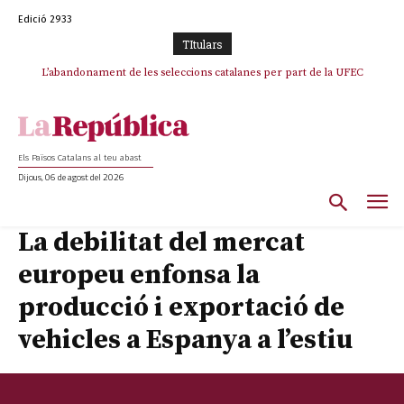
Edició 2933
TItulars
TV3 perd el lideratge després de 23 mesos: Una deriva sense continguts i
L’abandonament de les seleccions catalanes per part de la UFEC
en clau espanyola deixa el canal a mans de TVE
espanyolitza l’esport del país
Els Països Catalans al teu abast
Dijous, 06 de agost del 2026
La debilitat del mercat
europeu enfonsa la
producció i exportació de
vehicles a Espanya a l’estiu