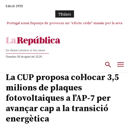
Edició 2935
TItulars
Portugal acusa Espanya de provocar un “efecte crida” massiu per la seva
“manca de regulació” migratòria
Els Països Catalans al teu abast
Dissabte, 08 de agost del 2026
La CUP proposa col·locar 3,5
milions de plaques
fotovoltaiques a l’AP-7 per
avançar cap a la transició
energètica