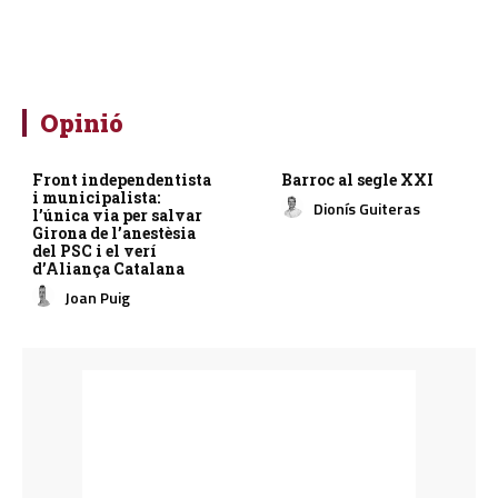
Opinió
Front independentista
Barroc al segle XXI
i municipalista:
Dionís Guiteras
l’única via per salvar
Girona de l’anestèsia
del PSC i el verí
d’Aliança Catalana
Joan Puig