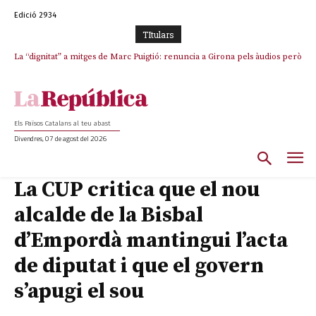
Edició 2934
TItulars
La “dignitat” a mitges de Marc Puigtió: renuncia a Girona pels àudios però
s’aferra als càrrecs remunerats de Sant Julià i el Consell Comarcal
Els Països Catalans al teu abast
Divendres, 07 de agost del 2026
La CUP critica que el nou
alcalde de la Bisbal
d’Empordà mantingui l’acta
de diputat i que el govern
s’apugi el sou