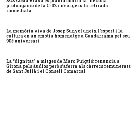
SOS Costa Brava es planta contra la “nefasta”
prolongació de la C-32 i n’exigeix la retirada
immediata
La memòria viva de Josep Sunyol uneix l’esport i la
cultura en un emotiu homenatge a Guadarrama pel seu
90è aniversari
La “dignitat” a mitges de Marc Puigtió: renuncia a
Girona pels àudios però s’aferra als càrrecs remunerats
de Sant Julià i el Consell Comarcal