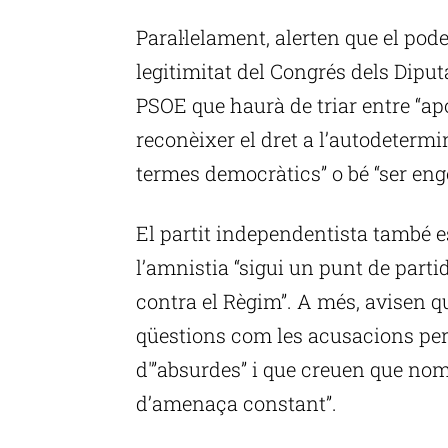
Paral·lelament, alerten que el pode
legitimitat del Congrés dels Diput
PSOE que haurà de triar entre “ap
reconèixer el dret a l’autodetermin
termes democràtics” o bé “ser engo
El partit independentista també 
l’amnistia “sigui un punt de part
contra el Règim”. A més, avisen q
qüestions com les acusacions per 
d'”absurdes” i que creuen que nom
d’amenaça constant”.