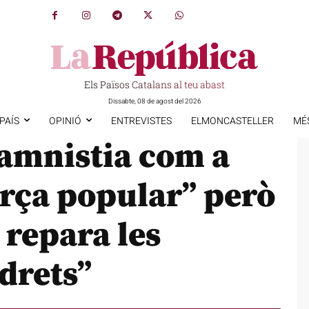
Els Països Catalans al teu abast
Dissabte, 08 de agost del 2026
PAÍS
OPINIÓ
ENTREVISTES
ELMONCASTELLER
MÉ
’amnistia com a
força popular” però
 repara les
drets”