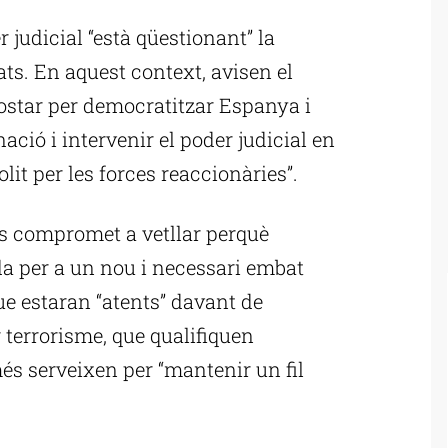
r judicial “està qüestionant” la
ats. En aquest context, avisen el
ostar per democratitzar Espanya i
ació i intervenir el poder judicial en
lit per les forces reaccionàries”.
es compromet a vetllar perquè
ida per a un nou i necessari embat
ue estaran “atents” davant de
terrorisme, que qualifiquen
és serveixen per “mantenir un fil