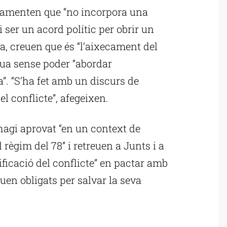
 lamenten que “no incorpora una
 ser un acord polític per obrir un
a, creuen que és “l’aixecament del
nua sense poder “abordar
. “S’ha fet amb un discurs de
el conflicte”, afegeixen.
s’hagi aprovat “en un context de
règim del 78” i retreuen a Junts i a
ificació del conflicte” en pactar amb
uen obligats per salvar la seva
ublicitat