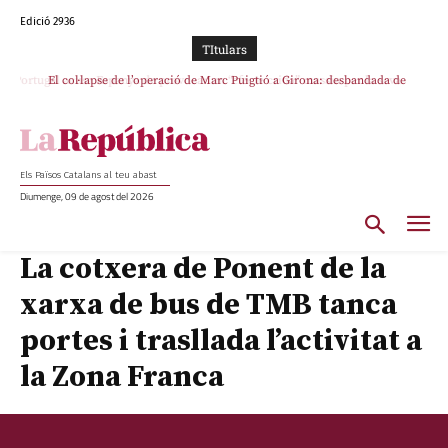
Edició 2936
TItulars
El col·lapse de l’operació de Marc Puigtió a Girona: desbandada de
l’oportunisme i fracàs de ‘Militància Decidim’
Els Països Catalans al teu abast
Diumenge, 09 de agost del 2026
La cotxera de Ponent de la
xarxa de bus de TMB tanca
portes i trasllada l’activitat a
la Zona Franca