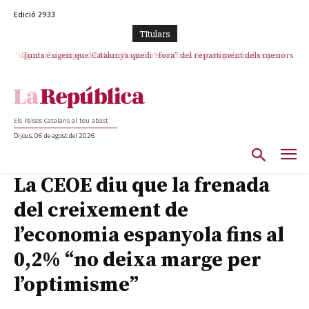
Edició 2933
TItulars
Junts exigeix que Catalunya quedi “fora” del repartiment dels menors
migrants de Ceuta
Els Països Catalans al teu abast
Dijous, 06 de agost del 2026
La CEOE diu que la frenada
del creixement de
l’economia espanyola fins al
0,2% “no deixa marge per
l’optimisme”