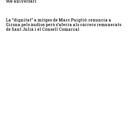
90è aniversari
La “dignitat” a mitges de Marc Puigtió: renuncia a
Girona pels àudios però s’aferra als càrrecs remunerats
de Sant Julià i el Consell Comarcal