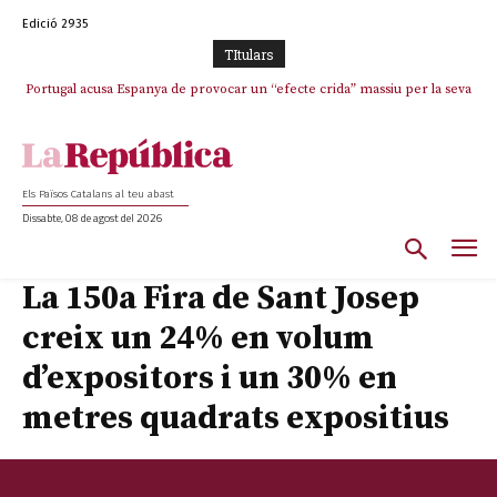
Edició 2935
TItulars
Portugal acusa Espanya de provocar un “efecte crida” massiu per la seva
El col·lapse de l’operació de Marc Puigtió a Girona: desbandada de
l’oportunisme i fracàs de ‘Militància Decidim’
“manca de regulació” migratòria
Els Països Catalans al teu abast
Dissabte, 08 de agost del 2026
La 150a Fira de Sant Josep
creix un 24% en volum
d’expositors i un 30% en
metres quadrats expositius