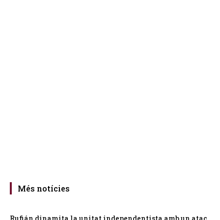
Més notícies
Rufián dinamita la unitat independentista amb un atac