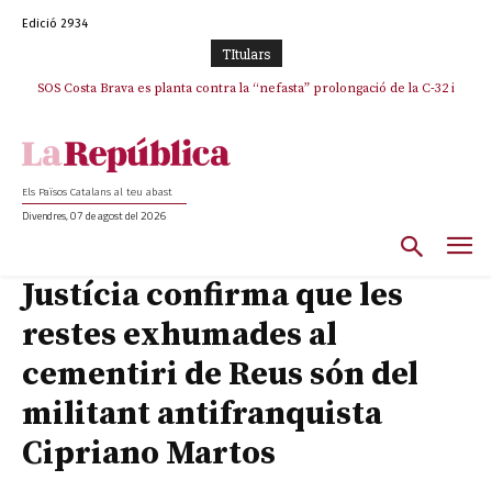
Edició 2934
TItulars
SOS Costa Brava es planta contra la “nefasta” prolongació de la C-32 i
n’exigeix la retirada immediata
Els Països Catalans al teu abast
Divendres, 07 de agost del 2026
Justícia confirma que les
restes exhumades al
cementiri de Reus són del
militant antifranquista
Cipriano Martos