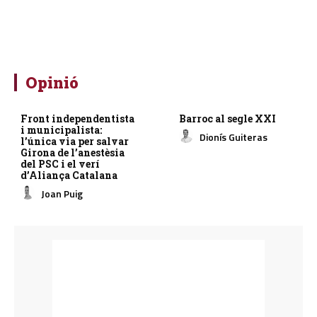
Opinió
Front independentista
Barroc al segle XXI
i municipalista:
Dionís Guiteras
l’única via per salvar
Girona de l’anestèsia
del PSC i el verí
d’Aliança Catalana
Joan Puig