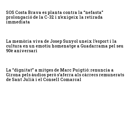
SOS Costa Brava es planta contra la “nefasta”
prolongació de la C-32 i n’exigeix la retirada
immediata
La memòria viva de Josep Sunyol uneix l’esport i la
cultura en un emotiu homenatge a Guadarrama pel seu
90è aniversari
La “dignitat” a mitges de Marc Puigtió: renuncia a
Girona pels àudios però s’aferra als càrrecs remunerats
de Sant Julià i el Consell Comarcal