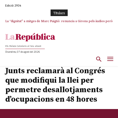
Edició 2934
TItulars
La “dignitat” a mitges de Marc Puigtió: renuncia a Girona pels àudios però
Junts exigeix que Catalunya quedi “fora” del repartiment dels menors
s’aferra als càrrecs remunerats de Sant Julià i el Consell Comarcal
migrants de Ceuta
Els Països Catalans al teu abast
Divendres, 07 de agost del 2026
Junts reclamarà al Congrés
que modifiqui la llei per
permetre desallotjaments
d’ocupacions en 48 hores