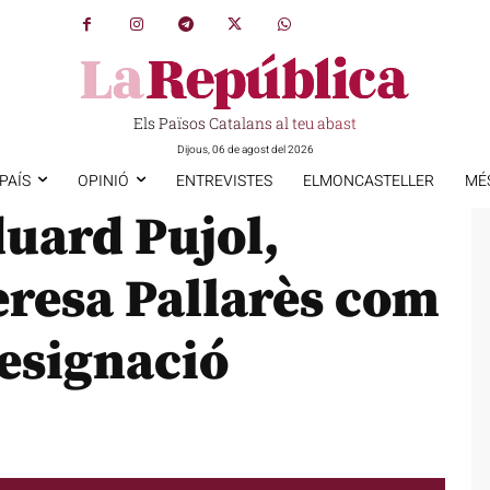
Els Països Catalans al teu abast
Dijous, 06 de agost del 2026
PAÍS
OPINIÓ
ENTREVISTES
ELMONCASTELLER
MÉ
uard Pujol,
eresa Pallarès com
esignació