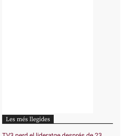
Les més llegides
TV3 perd el lideratge després de 23