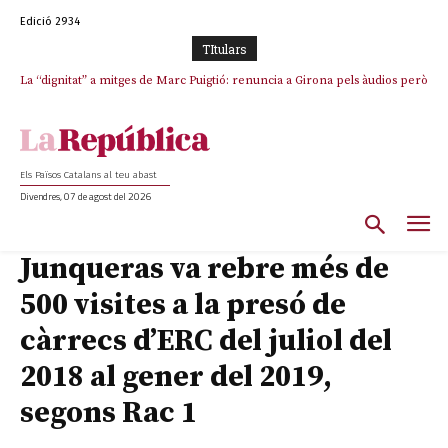
Edició 2934
TItulars
La “dignitat” a mitges de Marc Puigtió: renuncia a Girona pels àudios però
s’aferra als càrrecs remunerats de Sant Julià i el Consell Comarcal
Els Països Catalans al teu abast
Divendres, 07 de agost del 2026
Junqueras va rebre més de
500 visites a la presó de
càrrecs d’ERC del juliol del
2018 al gener del 2019,
segons Rac 1