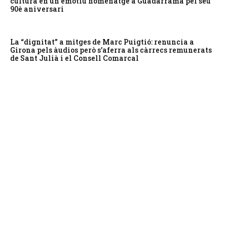
cultura en un emotiu homenatge a Guadarrama pel seu
90è aniversari
La “dignitat” a mitges de Marc Puigtió: renuncia a
Girona pels àudios però s’aferra als càrrecs remunerats
de Sant Julià i el Consell Comarcal