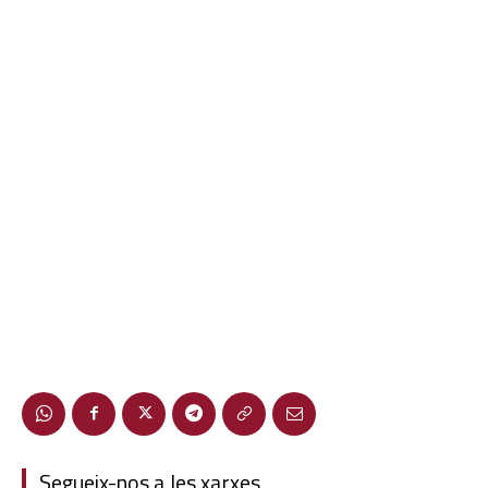
Segueix-nos a les xarxes