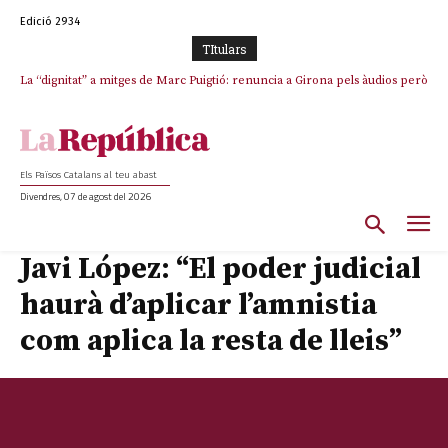
Edició 2934
TItulars
La “dignitat” a mitges de Marc Puigtió: renuncia a Girona pels àudios però
Junts exigeix que Catalunya quedi “fora” del repartiment dels menors
s’aferra als càrrecs remunerats de Sant Julià i el Consell Comarcal
migrants de Ceuta
Els Països Catalans al teu abast
Divendres, 07 de agost del 2026
Javi López: “El poder judicial
haurà d’aplicar l’amnistia
com aplica la resta de lleis”