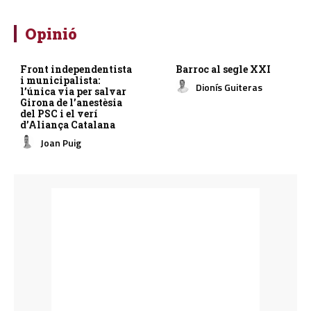
Opinió
Front independentista
Barroc al segle XXI
i municipalista:
Dionís Guiteras
l’única via per salvar
Girona de l’anestèsia
del PSC i el verí
d’Aliança Catalana
Joan Puig