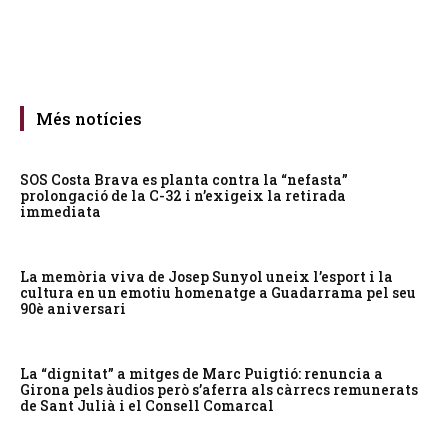
Més notícies
SOS Costa Brava es planta contra la “nefasta”
prolongació de la C-32 i n’exigeix la retirada
immediata
La memòria viva de Josep Sunyol uneix l’esport i la
cultura en un emotiu homenatge a Guadarrama pel seu
90è aniversari
La “dignitat” a mitges de Marc Puigtió: renuncia a
Girona pels àudios però s’aferra als càrrecs remunerats
de Sant Julià i el Consell Comarcal