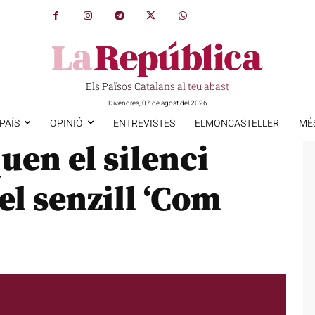
Els Països Catalans al teu abast
Divendres, 07 de agost del 2026
PAÍS
OPINIÓ
ENTREVISTES
ELMONCASTELLER
MÉ
uen el silenci
el senzill ‘Com