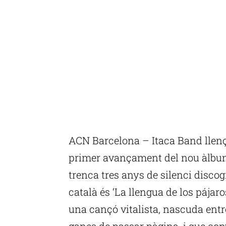
ACN Barcelona – Itaca Band llenç
primer avançament del nou àlbum
trenca tres anys de silenci discog
català és ‘La llengua de los pájaros
una cançó vitalista, nascuda entre
ganes de passar pàgina, i que conv