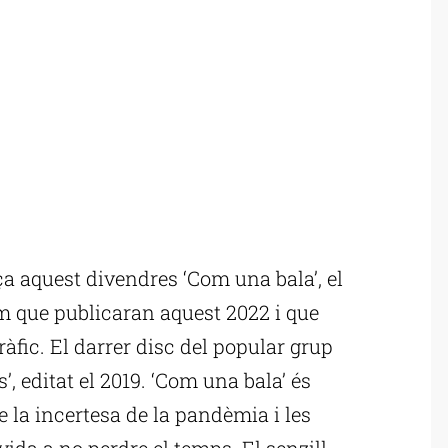
a aquest divendres ‘Com una bala’, el
 que publicaran aquest 2022 i que
ràfic. El darrer disc del popular grup
’, editat el 2019. ‘Com una bala’ és
 la incertesa de la pandèmia i les
ida a no perdre el temps. El senzill