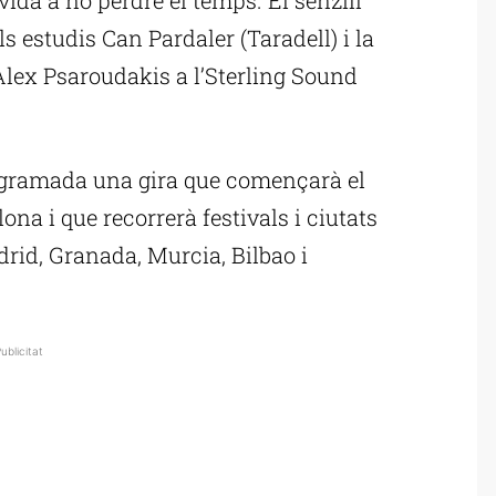
s estudis Can Pardaler (Taradell) i la
Alex Psaroudakis a l’Sterling Sound
ogramada una gira que començarà el
lona i que recorrerà festivals i ciutats
rid, Granada, Murcia, Bilbao i
ublicitat