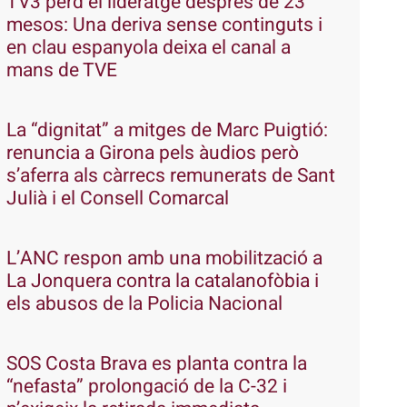
TV3 perd el lideratge després de 23
mesos: Una deriva sense continguts i
en clau espanyola deixa el canal a
mans de TVE
La “dignitat” a mitges de Marc Puigtió:
renuncia a Girona pels àudios però
s’aferra als càrrecs remunerats de Sant
Julià i el Consell Comarcal
L’ANC respon amb una mobilització a
La Jonquera contra la catalanofòbia i
els abusos de la Policia Nacional
SOS Costa Brava es planta contra la
“nefasta” prolongació de la C-32 i