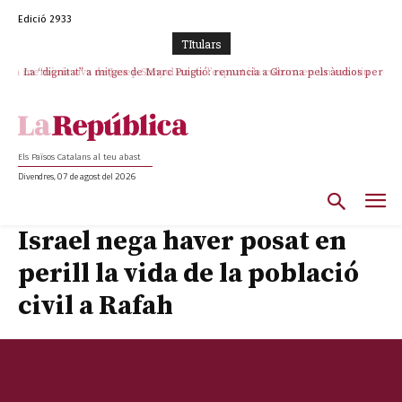
Edició 2933
TItulars
La “dignitat” a mitges de Marc Puigtió: renuncia a Girona pels àudios però
s’aferra als càrrecs remunerats de Sant Julià i el Consell Comarcal
Els Països Catalans al teu abast
Divendres, 07 de agost del 2026
Israel nega haver posat en
perill la vida de la població
civil a Rafah