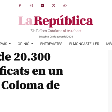
Els Països Catalans al teu abast
Dissabte, 08 de agost del 2026
PAÍS
OPINIÓ
ENTREVISTES
ELMONCASTELLER
MÉ
de 20.300
ficats en un
a Coloma de