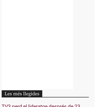
Les més llegides
TV3 perd el lideratge després de 23