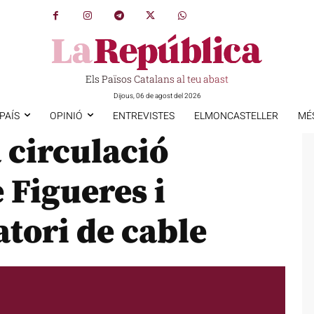
Els Països Catalans al teu abast
Dijous, 06 de agost del 2026
PAÍS
OPINIÓ
ENTREVISTES
ELMONCASTELLER
MÉ
 circulació
 Figueres i
tori de cable