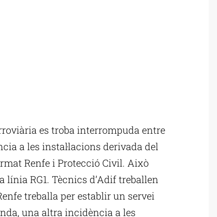
rroviària es troba interrompuda entre
cia a les instal·lacions derivada del
rmat Renfe i Protecció Civil. Això
la línia RG1. Tècnics d’Adif treballen
Renfe treballa per establir un servei
anda, una altra incidència a les