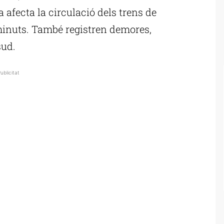
a afecta la circulació dels trens de
 minuts. També registren demores,
sud.
ublicitat