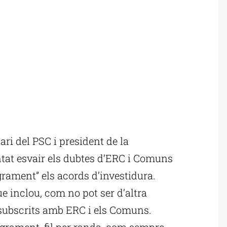
ri del PSC i president de la
entat esvair els dubtes d’ERC i Comuns
grament” els acords d’investidura.
 inclou, com no pot ser d’altra
 subscrits amb ERC i els Comuns.
grament, fil per randa, com sempre