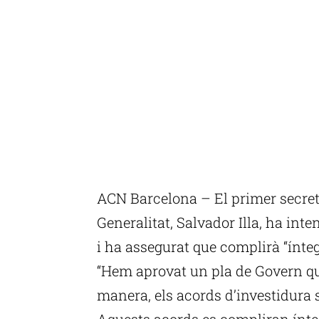
ACN Barcelona – El primer secreta
Generalitat, Salvador Illa, ha int
i ha assegurat que complirà “ínte
“Hem aprovat un pla de Govern que
manera, els acords d’investidura
Aquests acords es compliran ínte