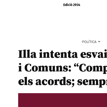
Edició 2934
POLÍTICA
Illa intenta esva
i Comuns: “Com
els acords; sempr