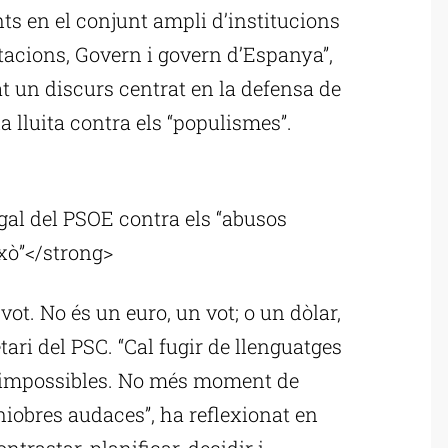
nts en el conjunt ampli d’institucions
acions, Govern i govern d’Espanya”,
t un discurs centrat en la defensa de
a lluita contra els “populismes”.
ublicitat
egal del PSOE contra els “abusos
ixò”</strong>
ot. No és un euro, un vot; o un dòlar,
etari del PSC. “Cal fugir de llenguatges
es impossibles. No més moment de
iobres audaces”, ha reflexionat en
ntrastar, planificar, decidir i