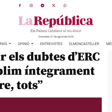
Els Països Catalans al teu abast
Divendres, 07 de agost del 2026
PAÍS
OPINIÓ
ENTREVISTES
ELMONCASTELLER
MÉ
ir els dubtes d’ERC
plim íntegrament
e, tots”