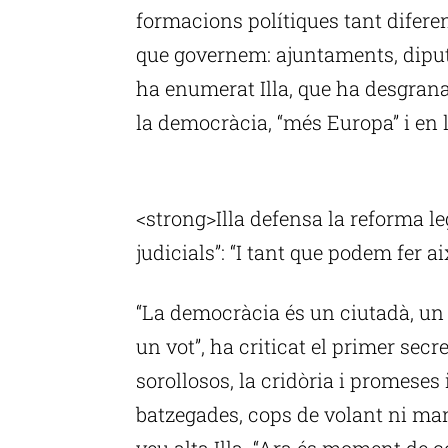
formacions polítiques tant difere
que governem: ajuntaments, diput
ha enumerat Illa, que ha desgrana
la democràcia, “més Europa” i en l
P
<strong>Illa defensa la reforma l
judicials”: “I tant que podem fer a
“La democràcia és un ciutadà, un v
un vot”, ha criticat el primer secr
sorollosos, la cridòria i promes
batzegades, cops de volant ni man
veu alta Illa. “Ara és moment de co