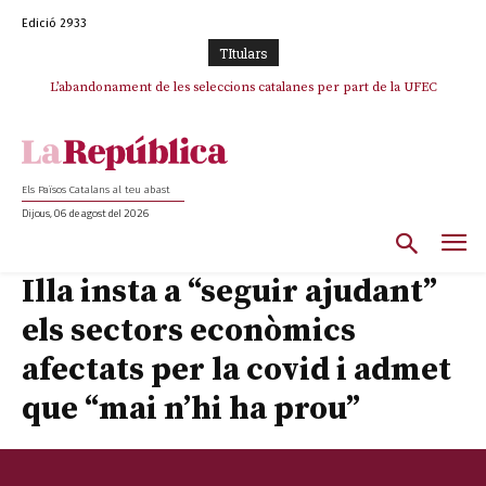
Edició 2933
TItulars
L’abandonament de les seleccions catalanes per part de la UFEC
espanyolitza l’esport del país
Els Països Catalans al teu abast
Dijous, 06 de agost del 2026
Illa insta a “seguir ajudant”
els sectors econòmics
afectats per la covid i admet
que “mai n’hi ha prou”