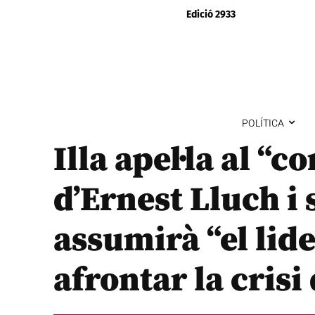
Edició 2933
POLÍTICA
Illa apel·la al “
d’Ernest Lluch i
assumirà “el lid
afrontar la crisi