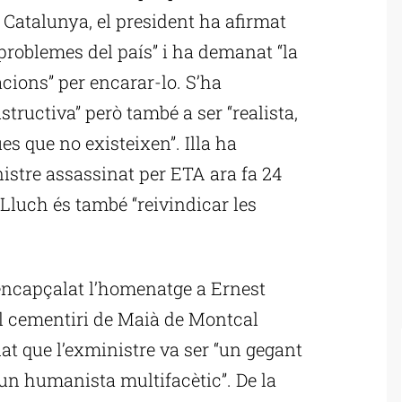
 Catalunya, el president ha afirmat
 problemes del país” i ha demanat “la
cions” per encarar-lo. S’ha
tructiva” però també a ser “realista,
s que no existeixen”. Illa ha
nistre assassinat per ETA ara fa 24
 Lluch és també “reivindicar les
 encapçalat l’homenatge a Ernest
 al cementiri de Maià de Montcal
dat que l’exministre va ser “un gegant
i un humanista multifacètic”. De la