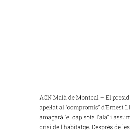
ACN Maià de Montcal – El presiden
apel·lat al “compromís” d’Ernest 
amagarà “el cap sota l’ala” i assumi
crisi de l’habitatge. Després de l