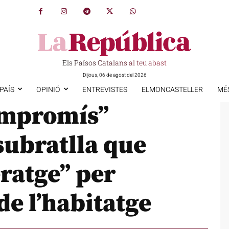
Els Països Catalans al teu abast
Dijous, 06 de agost del 2026
PAÍS
OPINIÓ
ENTREVISTES
ELMONCASTELLER
MÉ
compromís”
 subratlla que
eratge” per
 de l’habitatge