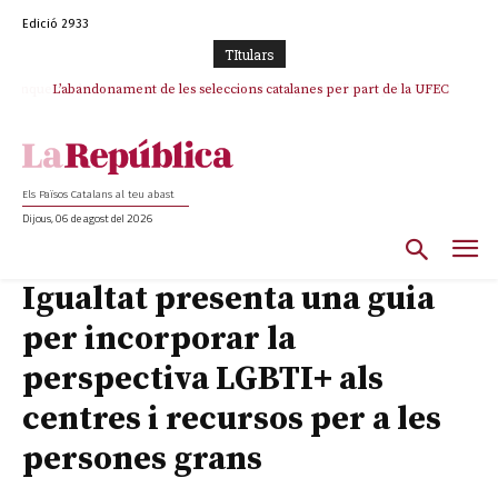
Edició 2933
TItulars
L’abandonament de les seleccions catalanes per part de la UFEC
espanyolitza l’esport del país
Els Països Catalans al teu abast
Dijous, 06 de agost del 2026
Igualtat presenta una guia
per incorporar la
perspectiva LGBTI+ als
centres i recursos per a les
persones grans