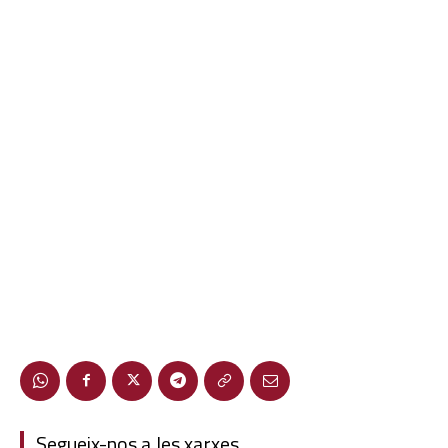
Segueix-nos a les xarxes