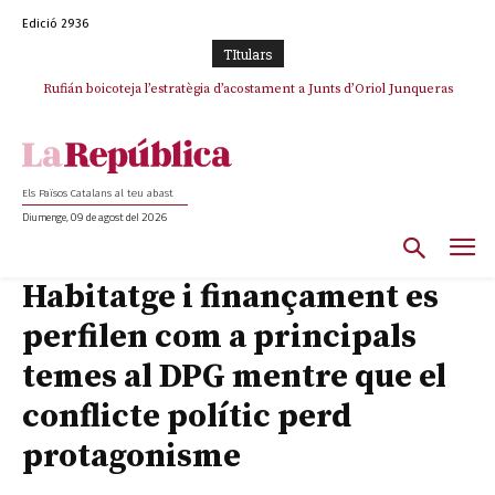
Edició 2936
TItulars
Rufián boicoteja l’estratègia d’acostament a Junts d’Oriol Junqueras
Rufián dinamita la unitat independentista amb un atac frontal al retorn
de Puigdemont
Els Països Catalans al teu abast
Diumenge, 09 de agost del 2026
Habitatge i finançament es
perfilen com a principals
temes al DPG mentre que el
conflicte polític perd
protagonisme