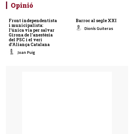
Opinió
Front independentista
Barroc al segle XXI
i municipalista:
Dionís Guiteras
l’única via per salvar
Girona de l’anestèsia
del PSC i el verí
d’Aliança Catalana
Joan Puig