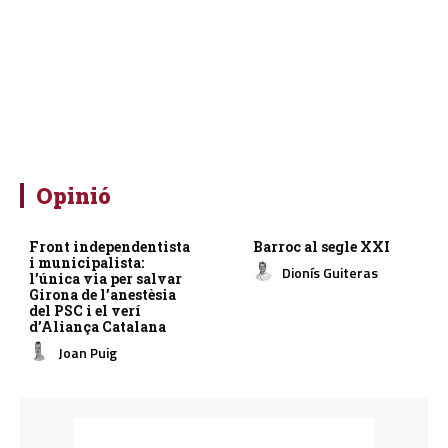
Opinió
Front independentista
Barroc al segle XXI
i municipalista:
Dionís Guiteras
l’única via per salvar
Girona de l’anestèsia
del PSC i el verí
d’Aliança Catalana
Joan Puig