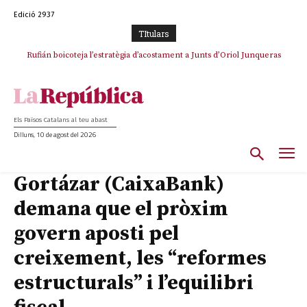
Edició 2937
TItulars
Rufián boicoteja l’estratègia d’acostament a Junts d’Oriol Junqueras
Rufián dinamita la unitat independentista amb un atac frontal al retorn
de Puigdemont
Els Països Catalans al teu abast
Dilluns, 10 de agost del 2026
Gortázar (CaixaBank)
demana que el pròxim
govern aposti pel
creixement, les “reformes
estructurals” i l’equilibri