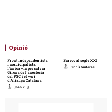
Opinió
Front independentista
Barroc al segle XXI
i municipalista:
Dionís Guiteras
l’única via per salvar
Girona de l’anestèsia
del PSC i el verí
d’Aliança Catalana
Joan Puig