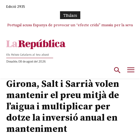
Edició 2935
TItulars
Portugal acusa Espanya de provocar un “efecte crida” massiu per la seva
El col·lapse de l’operació de Marc Puigtió a Girona: desbandada de
l’oportunisme i fracàs de ‘Militància Decidim’
“manca de regulació” migratòria
Els Països Catalans al teu abast
Dissabte, 08 de agost del 2026
Girona, Salt i Sarrià volen
mantenir el preu mitjà de
l’aigua i multiplicar per
dotze la inversió anual en
manteniment