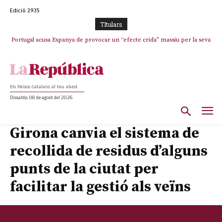
Edició 2935
TItulars
Portugal acusa Espanya de provocar un “efecte crida” massiu per la seva
“manca de regulació” migratòria
Els Països Catalans al teu abast
Dissabte, 08 de agost del 2026
Girona canvia el sistema de
recollida de residus d’alguns
punts de la ciutat per
facilitar la gestió als veïns