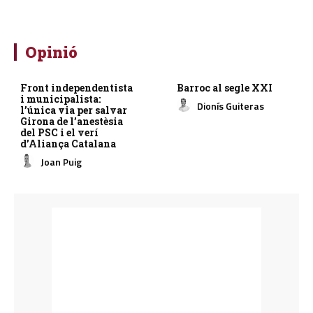
Opinió
Front independentista
Barroc al segle XXI
i municipalista:
Dionís Guiteras
l’única via per salvar
Girona de l’anestèsia
del PSC i el verí
d’Aliança Catalana
Joan Puig