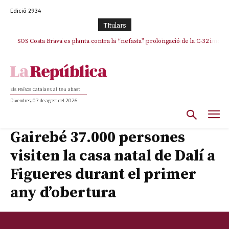
Edició 2934
TItulars
SOS Costa Brava es planta contra la “nefasta” prolongació de la C-32 i
La memòria viva de Josep Sunyol uneix l’esport i la cultura en un emotiu
homenatge a Guadarrama pel seu 90è aniversari
n’exigeix la retirada immediata
Els Països Catalans al teu abast
Divendres, 07 de agost del 2026
Gairebé 37.000 persones
visiten la casa natal de Dalí a
Figueres durant el primer
any d’obertura