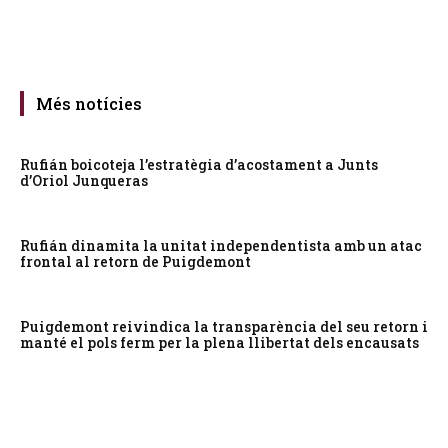
Més notícies
Rufián boicoteja l’estratègia d’acostament a Junts
d’Oriol Junqueras
Rufián dinamita la unitat independentista amb un atac
frontal al retorn de Puigdemont
Puigdemont reivindica la transparència del seu retorn i
manté el pols ferm per la plena llibertat dels encausats