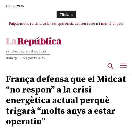
Edició 2936
TItulars
Puigdemont reivindica la transparència del seu retorn i manté el pols
ferm per la plena llibertat dels encausats
Els Països Catalans al teu abast
Diumenge, 09 de agost del 2026
França defensa que el Midcat
“no respon” a la crisi
energètica actual perquè
trigarà “molts anys a estar
operatiu”