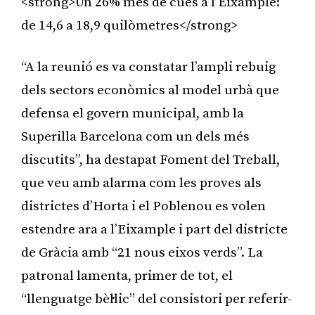
<strong>Un 26% més de cues a l’Eixample:
de 14,6 a 18,9 quilòmetres</strong>
“A la reunió es va constatar l’ampli rebuig
dels sectors econòmics al model urbà que
defensa el govern municipal, amb la
Superilla Barcelona com un dels més
discutits”, ha destapat Foment del Treball,
que veu amb alarma com les proves als
districtes d’Horta i el Poblenou es volen
estendre ara a l’Eixample i part del districte
de Gràcia amb “21 nous eixos verds”. La
patronal lamenta, primer de tot, el
“llenguatge bèl·lic” del consistori per referir-