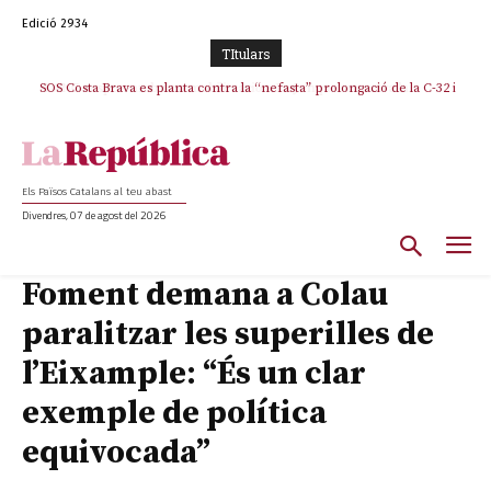
Edició 2934
TItulars
SOS Costa Brava es planta contra la “nefasta” prolongació de la C-32 i
n’exigeix la retirada immediata
Els Països Catalans al teu abast
Divendres, 07 de agost del 2026
Foment demana a Colau
paralitzar les superilles de
l’Eixample: “És un clar
exemple de política
equivocada”