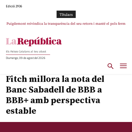
Edició 2936
TItulars
Puigdemont reivindica la transparència del seu retorn i manté el pols ferm
per la plena llibertat dels encausats
Els Països Catalans al teu abast
Diumenge, 09 de agost del 2026
Fitch millora la nota del
Banc Sabadell de BBB a
BBB+ amb perspectiva
estable