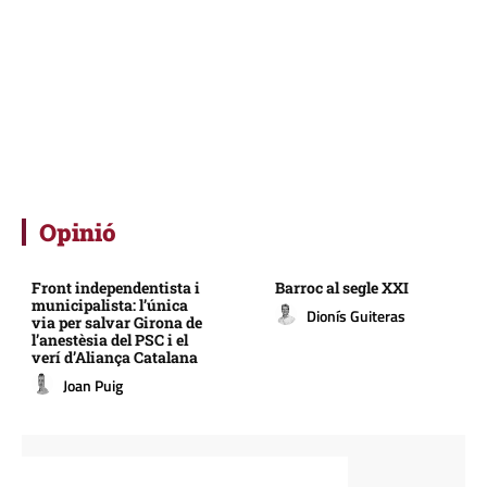
Opinió
Front independentista i
Barroc al segle XXI
municipalista: l’única
Dionís Guiteras
via per salvar Girona de
l’anestèsia del PSC i el
verí d’Aliança Catalana
Joan Puig