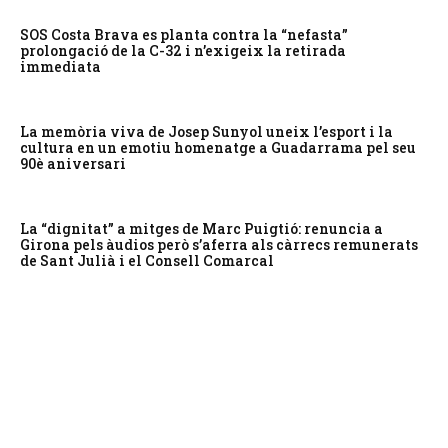
SOS Costa Brava es planta contra la “nefasta”
prolongació de la C-32 i n’exigeix la retirada
immediata
La memòria viva de Josep Sunyol uneix l’esport i la
cultura en un emotiu homenatge a Guadarrama pel seu
90è aniversari
La “dignitat” a mitges de Marc Puigtió: renuncia a
Girona pels àudios però s’aferra als càrrecs remunerats
de Sant Julià i el Consell Comarcal