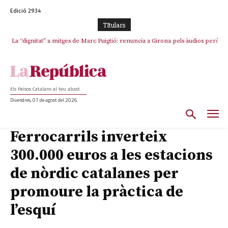
Edició 2934
TItulars
La “dignitat” a mitges de Marc Puigtió: renuncia a Girona pels àudios però
s’aferra als càrrecs remunerats de Sant Julià i el Consell Comarcal
Els Països Catalans al teu abast
Divendres, 07 de agost del 2026
Ferrocarrils inverteix
300.000 euros a les estacions
de nòrdic catalanes per
promoure la pràctica de
l’esquí