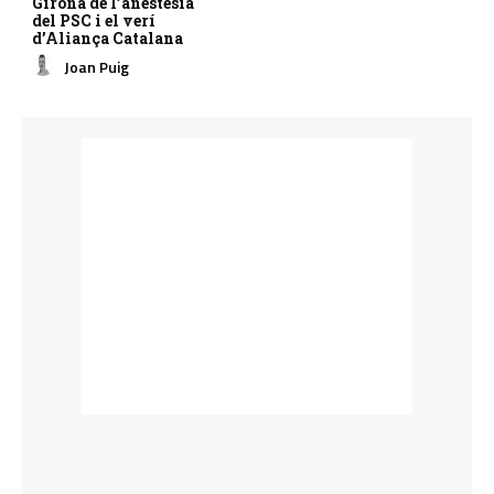
Girona de l’anestèsia
del PSC i el verí
d’Aliança Catalana
Joan Puig