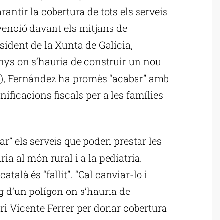
rantir la cobertura de tots els serveis
rvenció davant els mitjans de
dent de la Xunta de Galícia,
enys on s’hauria de construir un nou
al), Fernández ha promès “acabar” amb
bonificacions fiscals per a les famílies
r” els serveis que poden prestar les
ia al món rural i a la pediatria.
talà és “fallit”. “Cal canviar-lo i
g d’un polígon on s’hauria de
ri Vicente Ferrer per donar cobertura