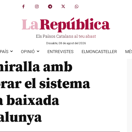
Els Països Catalans al teu abast
Dissabte, 08 de agost del 2026
PAÍS
OPINIÓ
ENTREVISTES
ELMONCASTELLER
MÉ
iralla amb
rar el sistema
a baixada
talunya