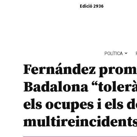
Edició 2936
POLÍTICA
Fernández prome
Badalona “toler
els ocupes i els 
multireincident