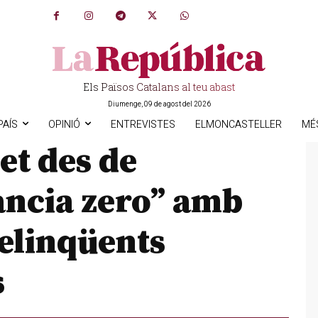
Els Països Catalans al teu abast
Diumenge, 09 de agost del 2026
PAÍS
OPINIÓ
ENTREVISTES
ELMONCASTELLER
MÉ
t des de
ància zero” amb
delinqüents
s