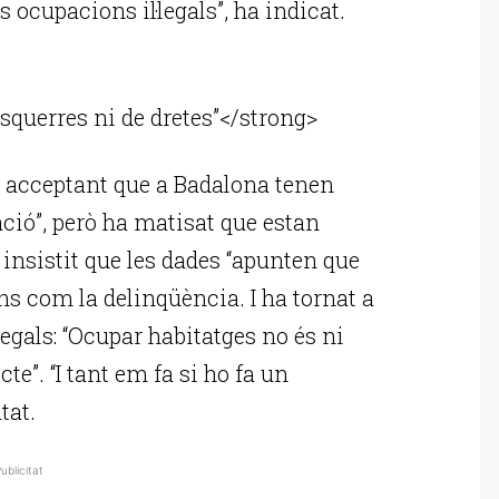
 ocupacions il·legals”, ha indicat.
ublicitat
esquerres ni de dretes”</strong>
l acceptant que a Badalona tenen
ació”, però ha matisat que estan
 insistit que les dades “apunten que
ns com la delinqüència. I ha tornat a
legals: “Ocupar habitatges no és ni
cte”. “I tant em fa si ho fa un
tat.
ublicitat