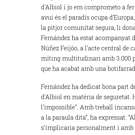
d’Albiol i jo em comprometo a fer
avui és el paradís ocupa d’Europa,
la pitjor comunitat segura, li don
Fernández ha estat acompanyat d’A
Núñez Feijóo, a l’acte central de
míting multitudinari amb 3.000 p
que ha acabat amb una botifarrad
Fernández ha dedicat bona part del
d’Albiol en matèria de seguretat. H
l’impossible”. Amb treball incan
a la paraula dita”, ha expressat. “
s’implicaria personalment i amb el 