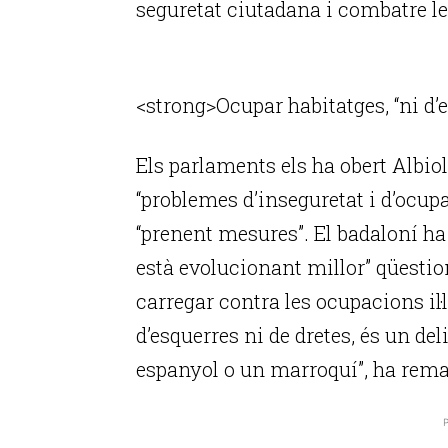
seguretat ciutadana i combatre les
P
<strong>Ocupar habitatges, “ni d’
Els parlaments els ha obert Albio
“problemes d’inseguretat i d’ocup
“prenent mesures”. El badaloní ha
està evolucionant millor” qüestio
carregar contra les ocupacions il·
d’esquerres ni de dretes, és un deli
espanyol o un marroquí”, ha rema
P