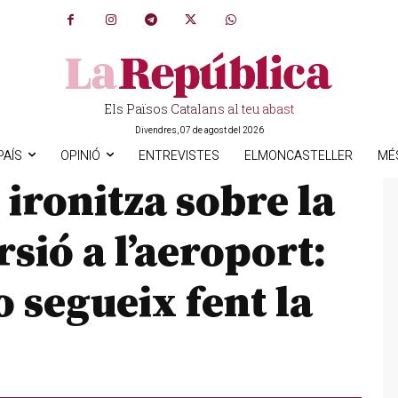
Els Països Catalans al teu abast
Divendres, 07 de agost del 2026
PAÍS
OPINIÓ
ENTREVISTES
ELMONCASTELLER
MÉ
ironitza sobre la
sió a l’aeroport:
o segueix fent la