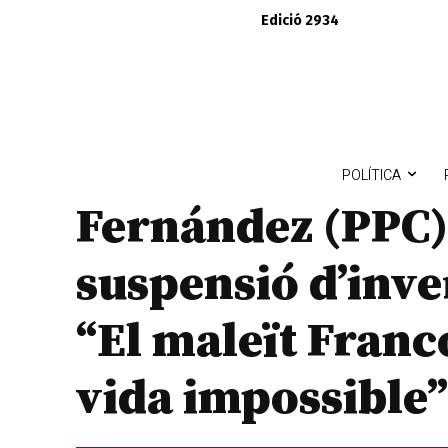
Edició 2934
POLÍTICA
Fernández (PPC) 
suspensió d’inver
“El maleït Franc
vida impossible”