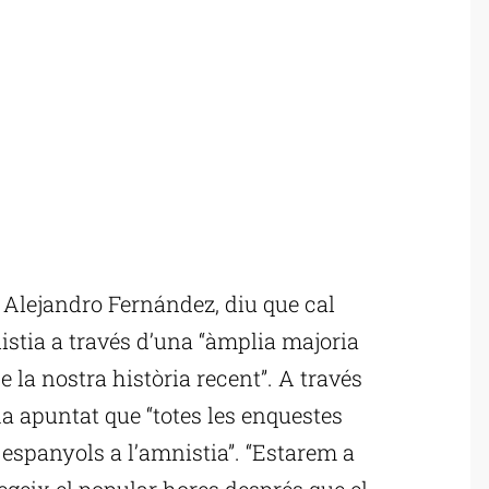
 Alejandro Fernández, diu que cal
nistia a través d’una “àmplia majoria
de la nostra història recent”. A través
a apuntat que “totes les enquestes
 espanyols a l’amnistia”. “Estarem a
egeix el popular hores després que el