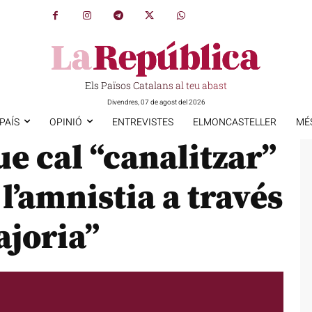
Els Països Catalans al teu abast
Divendres, 07 de agost del 2026
PAÍS
OPINIÓ
ENTREVISTES
ELMONCASTELLER
MÉ
e cal “canalitzar”
 l’amnistia a través
ajoria”