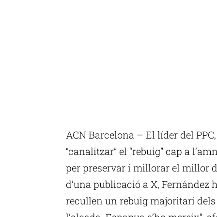
ACN Barcelona – El líder del PPC,
“canalitzar” el “rebuig” cap a l’am
per preservar i millorar el millor 
d’una publicació a X, Fernández h
recullen un rebuig majoritari dels
l’alçada. Espanya s’ho mereix”, af