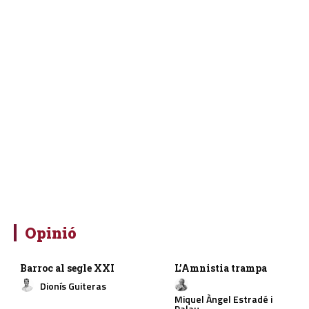
Opinió
Barroc al segle XXI
L’Amnistia trampa
Dionís Guiteras
Miquel Àngel Estradé i
Palau