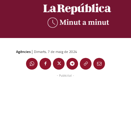
Agències
Dimarts, 7 de maig de 2024
|
- Publicitat -