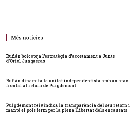
Més notícies
Rufián boicoteja l’estratègia d’acostament a Junts
d’Oriol Junqueras
Rufián dinamita la unitat independentista amb un atac
frontal al retorn de Puigdemont
Puigdemont reivindica la transparència del seu retorn i
manté el pols ferm per la plena llibertat dels encausats