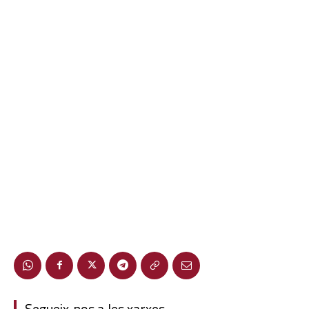
Segueix-nos a les xarxes