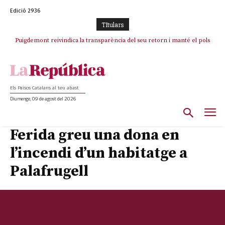
Edició 2936
TItulars
Puigdemont reivindica la transparència del seu retorn i manté el pols
ferm per la plena llibertat dels encausats
Els Països Catalans al teu abast
Diumenge, 09 de agost del 2026
Ferida greu una dona en
l’incendi d’un habitatge a
Palafrugell