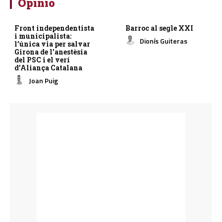
Opinió
Front independentista
Barroc al segle XXI
i municipalista:
Dionís Guiteras
l’única via per salvar
Girona de l’anestèsia
del PSC i el verí
d’Aliança Catalana
Joan Puig