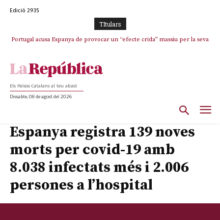
Edició 2935
TItulars
Portugal acusa Espanya de provocar un “efecte crida” massiu per la seva
El col·lapse de l’operació de Marc Puigtió a Girona: desbandada de
l’oportunisme i fracàs de ‘Militància Decidim’
“manca de regulació” migratòria
Els Països Catalans al teu abast
Dissabte, 08 de agost del 2026
Espanya registra 139 noves
morts per covid-19 amb
8.038 infectats més i 2.006
persones a l’hospital