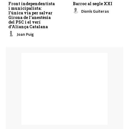
Front independentista
Barroc al segle XXI
i municipalista:
Dionís Guiteras
l’única via per salvar
Girona de l’anestèsia
del PSC i el verí
d’Aliança Catalana
Joan Puig