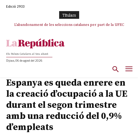
Edició 2933
TItulars
L’abandonament de les seleccions catalanes per part de la UFEC
espanyolitza l’esport del país
Els Països Catalans al teu abast
Dijous, 06 de agost del 2026
Espanya es queda enrere en
la creació d’ocupació a la UE
durant el segon trimestre
amb una reducció del 0,9%
d’empleats