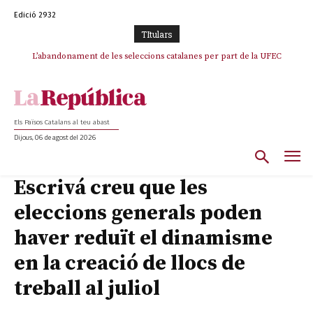
Edició 2932
TItulars
L’abandonament de les seleccions catalanes per part de la UFEC
espanyolitza l’esport del país
Els Països Catalans al teu abast
Dijous, 06 de agost del 2026
Escrivá creu que les
eleccions generals poden
haver reduït el dinamisme
en la creació de llocs de
treball al juliol