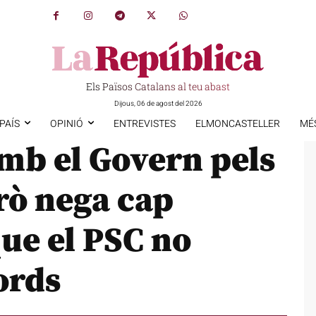
Els Països Catalans al teu abast
Dijous, 06 de agost del 2026
PAÍS
OPINIÓ
ENTREVISTES
ELMONCASTELLER
MÉ
mb el Govern pels
rò nega cap
que el PSC no
ords