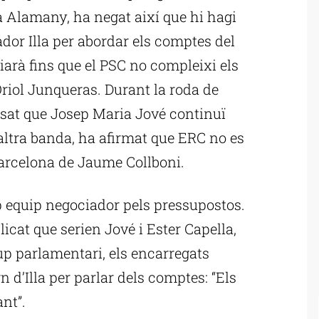
a Alamany, ha negat així que hi hagi
dor Illa per abordar els comptes del
ciarà fins que el PSC no compleixi els
Oriol Junqueras. Durant la roda de
sat que Josep Maria Jové continuï
’altra banda, ha afirmat que ERC no es
Barcelona de Jaume Collboni.
equip negociador pels pressupostos.
icat que serien Jové i Ester Capella,
up parlamentari, els encarregats
n d’Illa per parlar dels comptes: “Els
nt”.