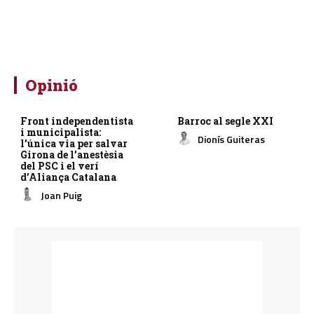
Opinió
Front independentista
Barroc al segle XXI
i municipalista:
Dionís Guiteras
l’única via per salvar
Girona de l’anestèsia
del PSC i el verí
d’Aliança Catalana
Joan Puig