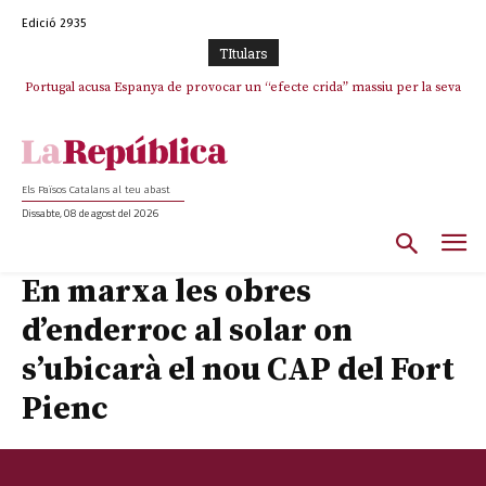
Edició 2935
TItulars
Portugal acusa Espanya de provocar un “efecte crida” massiu per la seva
El col·lapse de l’operació de Marc Puigtió a Girona: desbandada de
l’oportunisme i fracàs de ‘Militància Decidim’
“manca de regulació” migratòria
Els Països Catalans al teu abast
Dissabte, 08 de agost del 2026
En marxa les obres
d’enderroc al solar on
s’ubicarà el nou CAP del Fort
Pienc