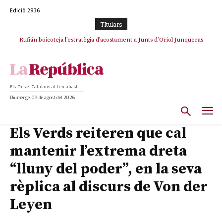
Edició 2936
TItulars
Rufián boicoteja l’estratègia d’acostament a Junts d’Oriol Junqueras
Rufián dinamita la unitat independentista amb un atac frontal al retorn
de Puigdemont
Els Països Catalans al teu abast
Diumenge, 09 de agost del 2026
Els Verds reiteren que cal
mantenir l’extrema dreta
“lluny del poder”, en la seva
rèplica al discurs de Von der
Leyen